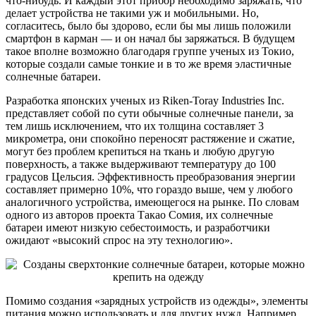
что-нибудь. И каждый этот прибор необходимо заряжать, что
делает устройства не такими уж и мобильными. Но,
согласитесь, было бы здорово, если бы мы лишь положили
смартфон в карман — и он начал бы заряжаться. В будущем
такое вполне возможно благодаря группе ученых из Токио,
которые создали самые тонкие и в то же время эластичные
солнечные батареи.
Разработка японских ученых из Riken-Toray Industries Inc.
представляет собой по сути обычные солнечные панели, за
тем лишь исключением, что их толщина составляет 3
микрометра, они спокойно переносят растяжение и сжатие,
могут без проблем крепиться на ткань и любую другую
поверхность, а также выдерживают температуру до 100
градусов Цельсия. Эффективность преобразования энергии
составляет примерно 10%, что гораздо выше, чем у любого
аналогичного устройства, имеющегося на рынке. По словам
одного из авторов проекта Такао Сомия, их солнечные
батареи имеют низкую себестоимость, и разработчики
ожидают «высокий спрос на эту технологию».
Помимо создания «зарядных устройств из одежды», элементы
питания можно использовать и для других нужд. Например,