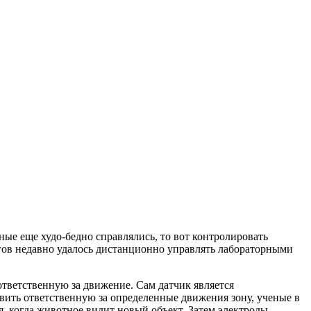
ые еще худо-бедно справлялись, то вот контролировать
ов недавно удалось дистанционно управлять лабораторными
ответственную за движение. Сам датчик является
вить ответственную за определенные движения зону, ученые в
, когда животное видит новый объект. Затем электроды