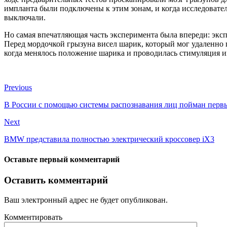
импланта были подключены к этим зонам, и когда исследователи
выключали.
Но самая впечатляющая часть эксперимента была впереди: экс
Перед мордочкой грызуна висел шарик, который мог удаленно п
когда менялось положение шарика и проводилась стимуляция и
Previous
В России с помощью системы распознавания лиц пойман перв
Next
BMW представила полностью электрический кроссовер iX3
Оставьте первый комментарий
Оставить комментарий
Ваш электронный адрес не будет опубликован.
Комментировать