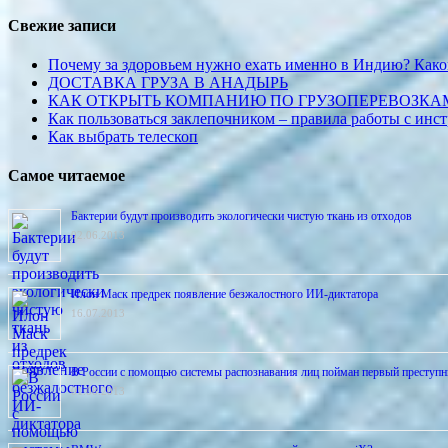
Свежие записи
Почему за здоровьем нужно ехать именно в Индию? Како
ДОСТАВКА ГРУЗА В АНАДЫРЬ
КАК ОТКРЫТЬ КОМПАНИЮ ПО ГРУЗОПЕРЕВОЗКА
Как пользоваться заклепочником – правила работы с инс
Как выбрать телескоп
Самое читаемое
Бактерии будут производить экологически чистую ткань из отходов
02.06.2013
Илон Маск предрек появление безжалостного ИИ-диктатора
16.07.2013
В России с помощью системы распознавания лиц пойман первый преступн
01.08.2013