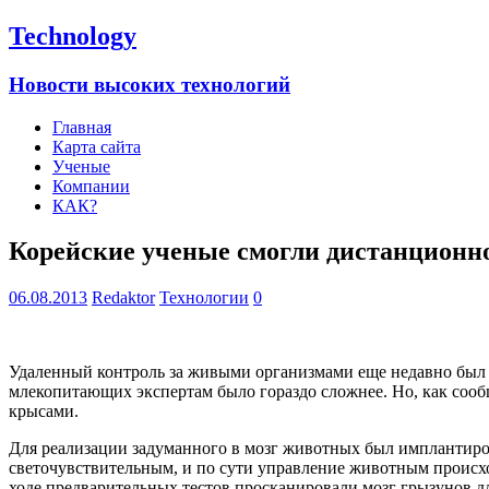
Technology
Новости высоких технологий
Главная
Карта сайта
Ученые
Компании
КАК?
Корейские ученые смогли дистанционн
06.08.2013
Redaktor
Технологии
0
Удаленный контроль за живыми организмами еще недавно был у
млекопитающих экспертам было гораздо сложнее. Но, как сообщ
крысами.
Для реализации задуманного в мозг животных был имплантиров
светочувствительным, и по сути управление животным происхо
ходе предварительных тестов просканировали мозг грызунов дл