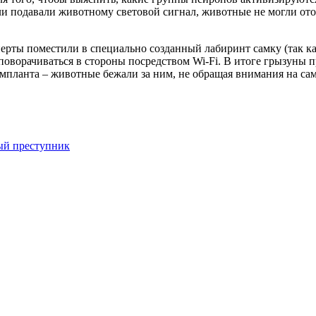
 подавали животному световой сигнал, животные не могли оторва
перты поместили в специально созданный лабиринт самку (так к
оворачиваться в стороны посредством Wi-Fi. В итоге грызуны п
мпланта – животные бежали за ним, не обращая внимания на сам
ый преступник