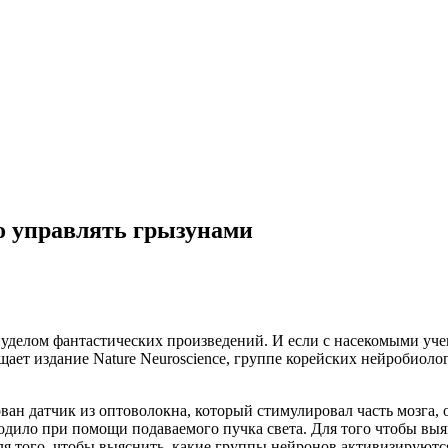
о управлять грызунами
делом фантастических произведений. И если с насекомыми учен
ает издание Nature Neuroscience, группе корейских
нейробиолог
ан датчик из оптоволокна, который стимулировал часть мозга, 
дило при помощи подаваемого пучка света. Для того чтобы выя
я того, чтобы выяснить, какие группы нейронов активизируются