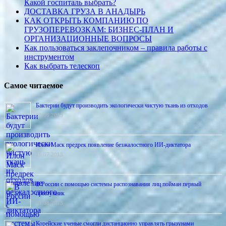
Какой госпиталь выбрать?
ДОСТАВКА ГРУЗА В АНАДЫРЬ
КАК ОТКРЫТЬ КОМПАНИЮ ПО
ГРУЗОПЕРЕВОЗКАМ: БИЗНЕС-ПЛАН И
ОРГАНИЗАЦИОННЫЕ ВОПРОСЫ
Как пользоваться заклепочником – правила работы с
инструментом
Как выбрать телескоп
Самое читаемое
Бактерии будут производить экологически чистую ткань из отходов
02.06.2013
Илон Маск предрек появление безжалостного ИИ-диктатора
16.07.2013
В России с помощью системы распознавания лиц пойман первый
преступник
01.08.2013
Корейские ученые смогли дистанционно управлять грызунами