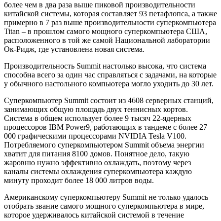
более чем в два раза
выше пиковой производительности
китайской системы, которая составляет 93 петафлопса, а также
примерно в 7 раз выше производительности суперкомпьютера
Titan – в прошлом самого мощного суперкомпьютера США,
расположенного в той же самой Национальной лаборатории
Ок-Ридж, где установлена новая система.
Производительность Summit настолько высока, что система
способна всего за один час справляться с задачами, на которые
у обычного настольного компьютера могло уходить до 30 лет.
Суперкомпьютер Summit состоит из 4608 серверных станций,
занимающих общую площадь двух теннисных кортов.
Система в общем использует более 9 тысяч 22-ядерных
процессоров IBM Power9, работающих в тандеме с более 27
000 графическими процессорами NVIDIA Tesla V100.
Потребляемого суперкомпьютером Summit объема энергии
хватит для питания 8100 домов. Понятное дело, такую
жаровню нужно эффективно охлаждать, поэтому через
каналы системы охлаждения суперкомпьютера каждую
минуту проходит более 18 000 литров воды.
Американскому суперкомпьютеру Summit не только удалось
отобрать звание самого мощного суперкомпьютера в мире,
которое удерживалось китайской системой в течение