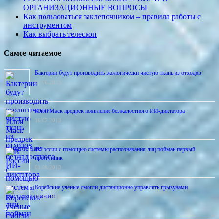
ОРГАНИЗАЦИОННЫЕ ВОПРОСЫ
Как пользоваться заклепочником – правила работы с
инструментом
Как выбрать телескоп
Самое читаемое
Бактерии будут производить экологически чистую ткань из отходов
02.06.2013
Илон Маск предрек появление безжалостного ИИ-диктатора
16.07.2013
В России с помощью системы распознавания лиц пойман первый
преступник
01.08.2013
Корейские ученые смогли дистанционно управлять грызунами
06.08.2013