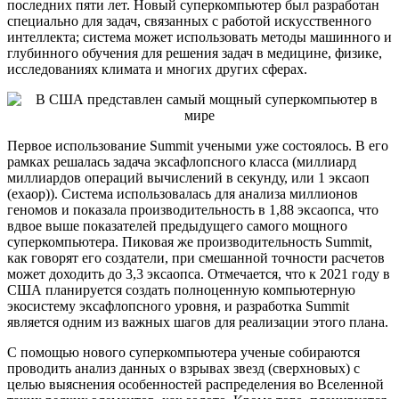
последних пяти лет. Новый суперкомпьютер был разработан
специально для задач, связанных с работой искусственного
интеллекта; система может использовать методы машинного и
глубинного обучения для решения задач в медицине, физике,
исследованиях климата и многих других сферах.
Первое использование Summit учеными уже состоялось. В его
рамках решалась задача эксафлопсного класса (миллиард
миллиардов операций вычислений в секунду, или 1 эксаоп
(exaop)). Система использовалась для анализа миллионов
геномов и показала производительность в 1,88 эксаопса, что
вдвое выше показателей предыдущего самого мощного
суперкомпьютера. Пиковая же производительность Summit,
как говорят его создатели, при смешанной точности расчетов
может доходить до 3,3 эксаопса. Отмечается, что к 2021 году в
США планируется создать полноценную компьютерную
экосистему эксафлопсного уровня, и разработка Summit
является одним из важных шагов для реализации этого плана.
С помощью нового суперкомпьютера ученые собираются
проводить анализ данных о взрывах звезд (сверхновых) с
целью выяснения особенностей распределения во Вселенной