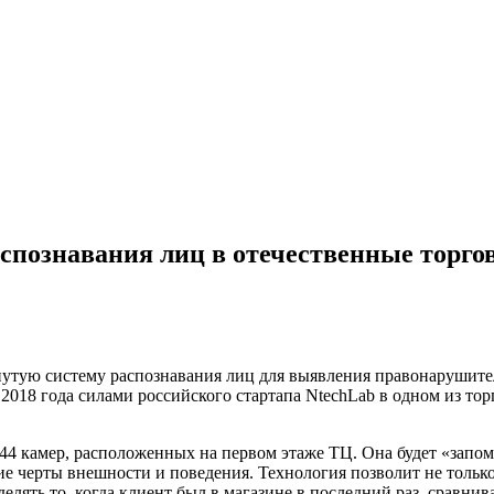
аспознавания лиц в отечественные торг
утую систему распознавания лиц для выявления правонарушителе
, 2018 года силами российского
стартапа NtechLab в одном из то
 44 камер, расположенных на первом этаже ТЦ. Она будет «зап
ие черты внешности и поведения. Технология позволит не только
лять то, когда клиент был в магазине в последний раз, сравнив