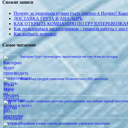
Свежие записи
Почему за здоровьем нужно ехать именно в Индию? Како
ДОСТАВКА ГРУЗА В АНАДЫРЬ
КАК ОТКРЫТЬ КОМПАНИЮ ПО ГРУЗОПЕРЕВОЗКА
Как пользоваться заклепочником – правила работы с инс
Как выбрать телескоп
Самое читаемое
Бактерии будут производить экологически чистую ткань из отходов
02.06.2013
Илон Маск предрек появление безжалостного ИИ-диктатора
16.07.2013
В России с помощью системы распознавания лиц пойман первый преступн
01.08.2013
Корейские ученые смогли дистанционно управлять грызунами