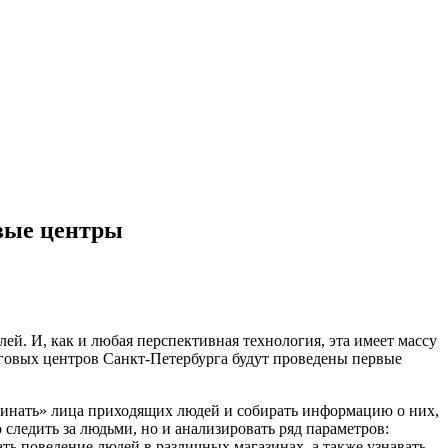
овые центры
й. И, как и любая перспективная технология, эта имеет массу
рговых центров Санкт-Петербурга будут проведены первые
оминать» лица приходящих людей и собирать информацию о них,
 следить за людьми, но и анализировать ряд параметров:
ать поведение людей в различных магазинах, а также узнавать