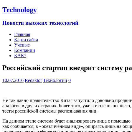
Technology
Новости высоких технологий
Главная
Карта сайта
Ученые
Компании
КАК?
Российский стартап внедрит систему р
10.07.2016
Redaktor
Технологии
0
Не так давно правительство Китая запустило довольно продвин
аналогов в других странах. Более того, уже в июле нынешнего
тесты российской системы распознавания лиц.
На данном этапе система будет анализировать лица с помощью
как сообщается, в «обезличенном виде», опираясь лишь на общ
проводить демографическое и половое структурирование, опреде