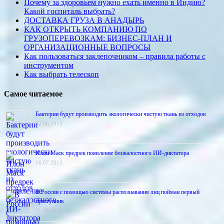
Почему за здоровьем нужно ехать именно в Индию?
Какой госпиталь выбрать?
ДОСТАВКА ГРУЗА В АНАДЫРЬ
КАК ОТКРЫТЬ КОМПАНИЮ ПО
ГРУЗОПЕРЕВОЗКАМ: БИЗНЕС-ПЛАН И
ОРГАНИЗАЦИОННЫЕ ВОПРОСЫ
Как пользоваться заклепочником – правила работы с
инструментом
Как выбрать телескоп
Самое читаемое
Бактерии будут производить экологически чистую ткань из отходов
02.06.2013
Илон Маск предрек появление безжалостного ИИ-диктатора
16.07.2013
В России с помощью системы распознавания лиц пойман первый
преступник
01.08.2013