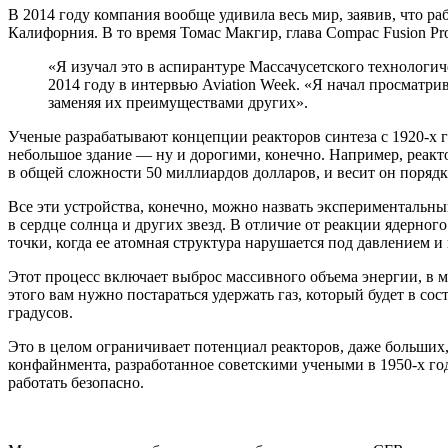
В 2014 году компания вообще удивила весь мир, заявив, что р
Калифорния. В то время Томас Макгир, глава Compac Fusion Proj
«Я изучал это в аспирантуре Массачусетского технологич
2014 году в интервью Aviation Week. «Я начал просматри
заменяя их преимуществами других».
Ученые разрабатывают концепции реакторов синтеза с 1920-х
небольшое здание — ну и дорогими, конечно. Например, реакто
в общей сложности 50 миллиардов долларов, и весит он порядк
Все эти устройства, конечно, можно назвать экспериментальны
в сердце солнца и других звезд. В отличие от реакции ядерног
точки, когда ее атомная структура нарушается под давлением и
Этот процесс включает выброс массивного объема энергии, в 
этого вам нужно постараться удержать газ, который будет в с
градусов.
Это в целом ограничивает потенциал реакторов, даже больших,
конфайнмента, разработанное советскими учеными в 1950-х год
работать безопасно.