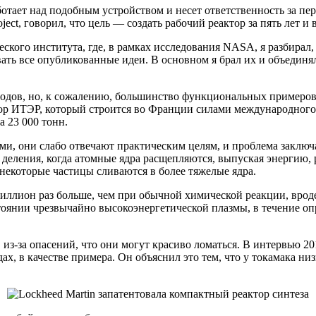
аботает над подобным устройством и несет ответственность за п
ect, говорил, что цель — создать рабочий реактор за пять лет и 
еского института, где, в рамках исследования NASA, я разбирал,
вать все опубликованные идеи. В основном я брал их и объединя
 годов, но, к сожалению, большинство функциональных примеро
р ИТЭР, который строится во Франции силами международного ко
а 23 000 тонн.
ми, они слабо отвечают практическим целям, и проблема заключ
о деления, когда атомные ядра расщепляются, выпуская энергию, 
 некоторые частицы сливаются в более тяжелые ядра.
миллион раз больше, чем при обычной химической реакции, врод
остоянии чрезвычайно высокоэнергетической плазмы, в течение 
 из-за опасений, что они могут красиво ломаться. В интервью 2
ах, в качестве примера. Он объяснил это тем, что у токамака н