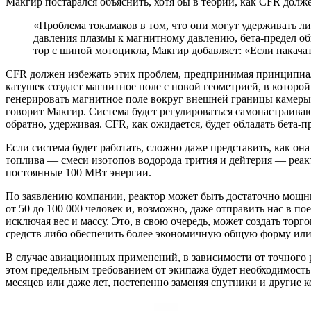
Макгир постарался объяснить, хотя бы в теории, как CFR долж
«Проблема токамаков в том, что они могут удерживать л
давления плазмы к магнитному давлению, бета-предел об
тор с шиной мотоцикла, Макгир добавляет: «Если накача
CFR должен избежать этих проблем, предпринимая принципиал
катушек создаст магнитное поле с новой геометрией, в котор
генерировать магнитное поле вокруг внешней границы камеры. 
говорит Макгир. Система будет регулироваться самонастраиваю
обратно, удерживая. CFR, как ожидается, будет обладать бета-п
Если система будет работать, сложно даже представить, как он
топлива — смеси изотопов водорода трития и дейтерия — реакт
постоянные 100 МВт энергии.
По заявлению компании, реактор может быть достаточно мощным
от 50 до 100 000 человек и, возможно, даже отправить нас в 
исключая вес и массу. Это, в свою очередь, может создать то
средств либо обеспечить более экономичную общую форму или
В случае авиационных применений, в зависимости от точного 
этом предельным требованием от экипажа будет необходимость 
месяцев или даже лет, постепенно заменяя спутники и други