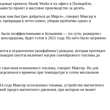
ередовые проекты Skunk Works в их офисе в Палмдейле,
вывести проект в массовое производство за десять.
 как нам быстрее добраться до Марса», говорит Макгир в
л, превращая в нечто новое, убирая проблемы одних и
в были неэффективными и большими — по сути, размером с
нсорциума, будет готов в 2021 году. На него было затрачено
ается в ограничении (конфайнинг) реакции, которая протекает
реакция синтеза включает нагрев газообразного топлива до
е сжигания ископаемого топлива, говорит Макгир. Но для
определенного времени при температуре в сотни миллионов
014 года Макгир использовал токамак, устройство магнитного
изкий предел магнитного давления, при котором он может