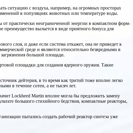
ть ситуацию с воздуха, например, на огромных просторах
изменений в популяциях животных или температуре воды.
бы от практически неограниченной энергии в компактном форм-
е преимущество выльется в виде приятного бонуса для
вого слоя, и даже если система откажет, она не приведет к
ммерческой среде и являются относительно безвредными в
и загрязнения большой площади.
тартовой площадки для создания ядерного оружия. Такие
сточник дейтерия, в то время как тритий тоже вполне легко
ыми в течение сотен, а не тысяч лет.
начит Lockheed Martin вполне могла бы предложить замену
ультате большого стихийного бедствия, компактные реакторы,
рганизации пытались создать рабочий реактор синтеза уже