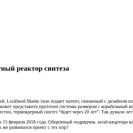
тный реактор синтеза
мней, Lockheed Martin тихо подает патент, связанный с дизайном
 сможет представить прототип системы
размером с корабельный к
естно, термоядерный синтез “будет через 20 лет”. Так думали лет 
н 15 февраля 2018 года. Оборонный подрядчик, штаб-квартира к
 же развивался проект с тех пор?