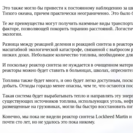
Это также могло бы привести к постоянному наблюдению за ши
Тихого океана, причем практически неограниченно. Это было
Те же преимущества могут получить наземные виды транспорта
факторе, позволяющей покорить тиранию расстояний. Логистич
экологии.
Разница между реакцией деления и реакцией синтеза в реакторе
масштабной экологической катастрофе, связанной с выбросом 
низких дозах. Небольшое количество топлива, необходимое для 
И поскольку реактор синтеза не нуждается в очищенном материа
реакторы можно будет ставить в больницах, школах, опресните
Топлива также будет много, и оно будет легко доступным, пос
добыть. Отходы гораздо менее опасны, чем те, что остаются по
Такая система будет вырабатывать тепло и направлять эту эне
существующих источников топлива, использующих уголь, нефть
размещенные на грузовиках, могли бы быстро восстановить пи
Конечно, мы пока не видели реактор синтеза Lockheed Martin 
почти сто лет, но не удалось это пока никому.