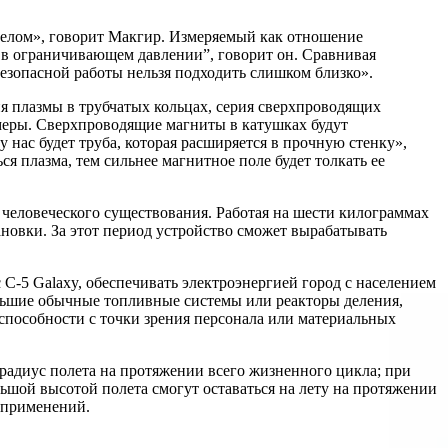
еделом», говорит Макгир. Измеряемый как отношение
о в ограничивающем давлении”, говорит он. Сравнивая
езопасной работы нельзя подходить слишком близко».
 плазмы в трубчатых кольцах, серия сверхпроводящих
амеры. Сверхпроводящие магниты в катушках будут
нас будет труба, которая расширяется в прочную стенку»,
я плазма, тем сильнее магнитное поле будет толкать ее
у человеческого существования. Работая на шести килограммах
ановки. За этот период устройство сможет вырабатывать
С-5 Galaxy, обеспечивать электроэнергией город с населением
большие обычные топливные системы или реакторы деления,
 способности с точки зрения персонала или материальных
 радиус полета на протяжении всего жизненного цикла; при
ьшой высотой полета смогут оставаться на лету на протяжении
 применений.