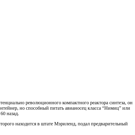
 потенциально революционного компактного реактора синтеза, он
онтейнер, но способный питать авианосец класса “Нимиц” или
60 назад.
оторого находится в штате Мэриленд, подал предварительный