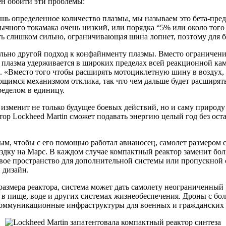
ен обойти эти проблемы:
ишь определенное количество плазмы, мы называем это бета-пр
ычного токамака очень низкий, или порядка “5% или около тог
ть слишком сильно, ограничивающая шина лопнет, поэтому для б
ьно другой подход к конфайнменту плазмы. Вместо ограничения
ой плазма удерживается в широких пределах всей реакционной к
«Вместо того чтобы расширять мотоциклетную шину в воздух, у 
щимся механизмом отклика, так что чем дальше будет расширятьс
ределом в единицу.
а изменит не только будущее боевых действий, но и саму природ
ор Lockheed Martin сможет подавать энергию целый год без ост
, чтобы с его помощью работал авианосец, самолет размером с 
поездку на Марс. В каждом случае компактный реактор заменит 
рговое пространство для дополнительной системы или пропускной
 дизайн.
размера реактора, система может дать самолету неограниченный
в пище, воде и других системах жизнеобеспечения. Дроны с бол
е коммуникационные инфраструктуры для военных и гражданских