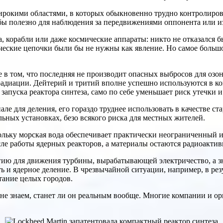
рокими областями, в которых обыкновенно трудно контролирова
 бы полезно для наблюдения за передвижениями оппонента или 
, корабли или даже космические аппараты: никто не отказался 
еские цепочки были бы не нужны как явление. Но самое большо
 в том, что последняя не производит опасных выбросов для озоно
радиации. Дейтерий и тритий вполне успешно используются в ко
запуска реактора синтеза, само по себе уменьшает риск утечки 
ле для деления, его гораздо труднее использовать в качестве с
льных установках, безо всякого риска для местных жителей.
кольку морская вода обеспечивает практически неограниченный и
сле работы ядерных реакторов, а материалы остаются радиоактивн
ргию для движения турбины, вырабатывающей электричество, а з
 и ядерное деление. В чрезвычайной ситуации, например, в рез
тание целых городов.
и не знаем, станет ли он реальным вообще. Многие компании и о