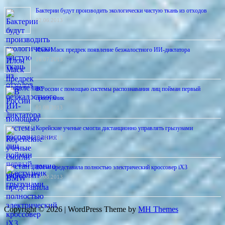
Бактерии будут производить экологически чистую ткань из отходов
02.06.2013
Илон Маск предрек появление безжалостного ИИ-диктатора
16.07.2013
В России с помощью системы распознавания лиц пойман первый
преступник
01.08.2013
Корейские ученые смогли дистанционно управлять грызунами
06.08.2013
BMW представила полностью электрический кроссовер iX3
14.08.2013
Copyright © 2026 | WordPress Theme by
MH Themes