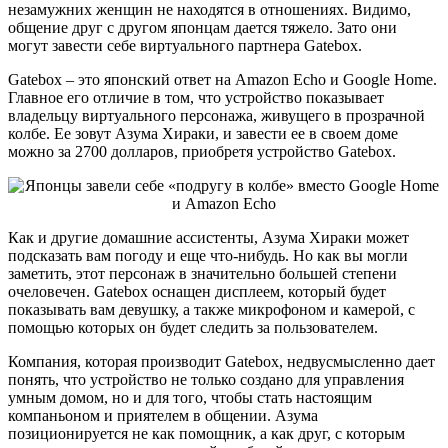
незамужних женщин не находятся в отношениях. Видимо,
общение друг с другом японцам дается тяжело. Зато они
могут завести себе виртуального партнера Gatebox.
Gatebox – это японский ответ на Amazon Echo и Google Home.
Главное его отличие в том, что устройство показывает
владельцу виртуального персонажа, живущего в прозрачной
колбе. Ее зовут Азума Хираки, и завести ее в своем доме
можно за 2700 долларов, приобретя устройство Gatebox.
Как и другие домашние ассистенты, Азума Хираки может
подсказать вам погоду и еще что-нибудь. Но как вы могли
заметить, этот персонаж в значительно большей степени
очеловечен. Gatebox оснащен дисплеем, который будет
показывать вам девушку, а также микрофоном и камерой, с
помощью которых он будет следить за пользователем.
Компания, которая производит Gatebox, недвусмысленно дает
понять, что устройство не только создано для управления
умным домом, но и для того, чтобы стать настоящим
компаньоном и приятелем в общении. Азума
позиционируется не как помощник, а как друг, с которым