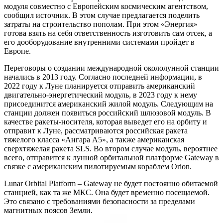
модуля совместно с Европейским космическим агентством,
сообщил источник. В этом случае предлагается поделить
затраты на строительство пополам. При этом «Энергия»
готова взять на себя ответственность изготовить сам отсек, а
его дооборудование внутренними системами пройдет в
Европе.
Переговоры о создании международной окололунной станции
начались в 2013 году. Согласно последней информации, в
2022 году к Луне планируется отправить американский
двигательно-энергетический модуль, в 2023 году к нему
присоединится американский жилой модуль. Следующим на
станции должен появиться российский шлюзовой модуль. В
качестве ракеты-носителя, которая выведет его на орбиту и
отправит к Луне, рассматриваются российская ракета
тяжелого класса «Ангара А5», а также американская
сверхтяжелая ракета SLS. Во втором случае модуль, вероятнее
всего, отправится к лунной орбитальной платформе Gateway в
связке с американским пилотируемым кораблем Orion.
Lunar Orbital Platform – Gateway не будет постоянно обитаемой
станцией, как та же МКС. Она будет временно посещаемой.
Это связано с требованиями безопасности за пределами
магнитных поясов Земли.