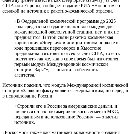
Gateway (ранее известна как Deep Space Gateway) за счет
США или Европы, сообщает издание РИА «Новости» со
ссылкой на источник в
ракетно-космической отрасли.
«В Федеральной космической программе до 2025
года средств на создание шлюзового модуля для
международной окололунной станции нет, и их не
предвидится. В этой связи ракетно-космическая
корпорация «Энергия» в инициативном порядке в
ходе прошедших переговоров в Хьюстоне
предложила изготовить отсек за счет США, то есть
поступить так же, как в свое время был изготовлен
первый модуль Международной космической
станции “Заря”», — пояснил собеседник
агентства.
Источник пояснил, что модуль Международной космической
станции «Заря» по факту является американским, но передан
в использование России.
«Строили его в России за американские деньги, и
числится он частью американского сегмента МКС,
переданным в использование России», — отметил
источник.
«Роскосмос» также рассматривает возможность создания