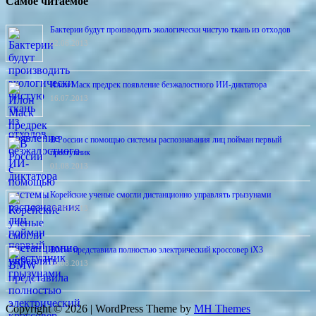
Самое читаемое
Бактерии будут производить экологически чистую ткань из отходов
02.06.2013
Илон Маск предрек появление безжалостного ИИ-диктатора
16.07.2013
В России с помощью системы распознавания лиц пойман первый
преступник
01.08.2013
Корейские ученые смогли дистанционно управлять грызунами
06.08.2013
BMW представила полностью электрический кроссовер iX3
14.08.2013
Copyright © 2026 | WordPress Theme by
MH Themes